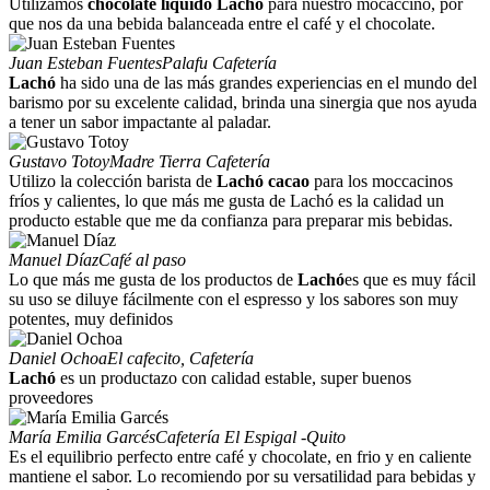
Utilizamos
chocolate líquido Lachó
para nuestro mocaccino, por
que nos da una bebida balanceada entre el café y el chocolate.
Juan Esteban Fuentes
Palafu Cafetería
Lachó
ha sido una de las más grandes experiencias en el mundo del
barismo por su excelente calidad, brinda una sinergia que nos ayuda
a tener un sabor impactante al paladar.
Gustavo Totoy
Madre Tierra Cafetería
Utilizo la colección barista de
Lachó cacao
para los moccacinos
fríos y calientes, lo que más me gusta de Lachó es la calidad un
producto estable que me da confianza para preparar mis bebidas.
Manuel Díaz
Café al paso
Lo que más me gusta de los productos de
Lachó
es que es muy fácil
su uso se diluye fácilmente con el espresso y los sabores son muy
potentes, muy definidos
Daniel Ochoa
El cafecito, Cafetería
Lachó
es un productazo con calidad estable, super buenos
proveedores
María Emilia Garcés
Cafetería El Espigal -Quito
Es el equilibrio perfecto entre café y chocolate, en frio y en caliente
mantiene el sabor. Lo recomiendo por su versatilidad para bebidas y